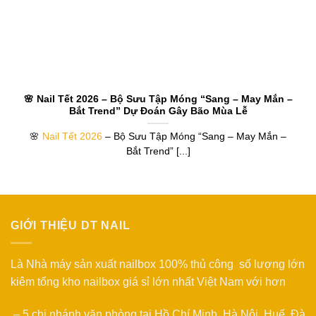
🌸 Nail Tết 2026 – Bộ Sưu Tập Móng “Sang – May Mắn –
Bắt Trend” Dự Đoán Gây Bão Mùa Lễ
🌸
Nail Tết 2026
– Bộ Sưu Tập Móng “Sang – May Mắn –
Bắt Trend” [...]
GIỚI THIỆU DT NAIL
Là Nhà máy sản xuất nailbox 100% thủ công số lượng lớn
kiêm tổng kho nailbox giá sỉ lớn nhất Việt Nam với hơn
– 5 chi nhánh văn phòng tại Hồ Chí Minh, Hà Nội, Huế, Đà