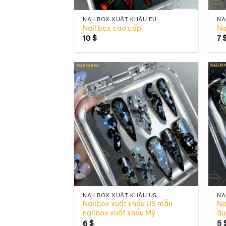
NAILBOX XUẤT KHẨU EU
NA
Nail box cao cấp
Na
10
$
7
Add to
wishlist
NAILBOX XUẤT KHẨU US
NA
Nailbox xuất khẩu US mẫu
Na
nailbox xuất khẩu Mỹ
âu
6
$
5