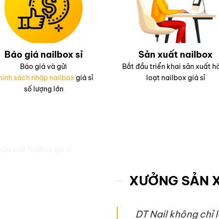
Báo giá nailbox sỉ
Sản xuất nailbox
Báo giá và gửi
Bắt đầu triển khai sản xuất h
hính sách nhập nailbox
giá sỉ
loạt nailbox giá sỉ
số lượng lớn
XƯỞNG SẢN X
DT Nail không chỉ 