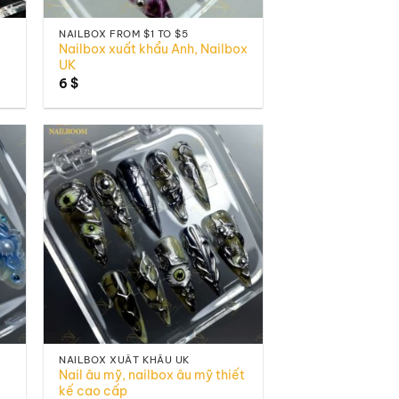
NAILBOX FROM $1 TO $5
Nailbox xuất khẩu Anh, Nailbox
UK
6
$
to
Add to
ist
wishlist
NAILBOX XUẤT KHẨU UK
Nail âu mỹ, nailbox âu mỹ thiết
kế cao cấp