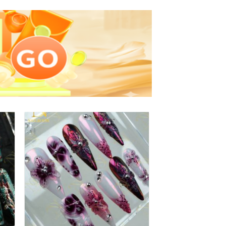
to
Add to
ist
wishlist