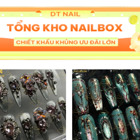
Add to
Add 
wishlist
wishl