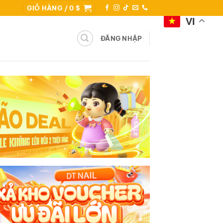
GIỎ HÀNG /
0
$
VI
ĐĂNG NHẬP