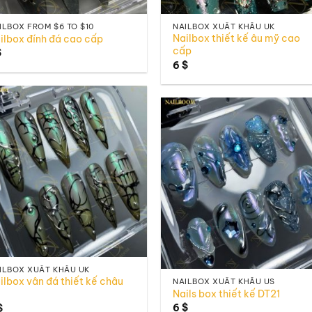
ILBOX FROM $6 TO $10
NAILBOX XUẤT KHẨU UK
Nailbox thiết kế âu mỹ cao
ilbox đính đá cao cấp
cấp
$
6
$
Add to
Add 
wishlist
wishl
ILBOX XUẤT KHẨU UK
ilbox vân đá thiết kế châu
NAILBOX XUẤT KHẨU US
Nails box thiết kế DT21
6
$
$