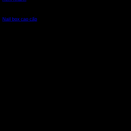
Nailbox xuất khẩu Eu
Nail box cao cấp
10
$