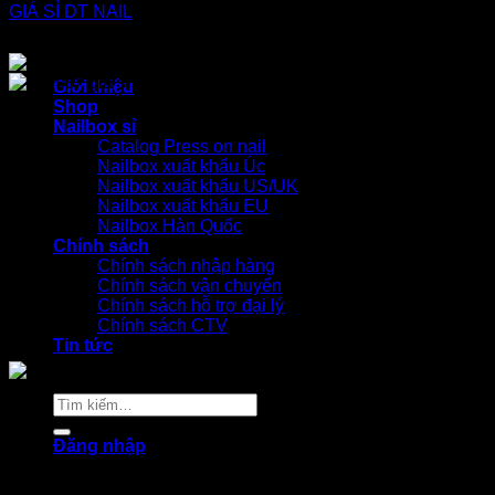
Giới thiệu
Shop
Nailbox sỉ
Catalog Press on nail
Nailbox xuất khẩu Úc
Nailbox xuất khẩu US/UK
Nailbox xuất khẩu EU
Nailbox Hàn Quốc
Chính sách
Chính sách nhập hàng
Chính sách vận chuyển
Chính sách hỗ trợ đại lý
Chính sách CTV
Tin tức
Tìm
kiếm:
Đăng nhập