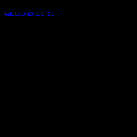
Nailbox xuất khẩu Us
Nails box thiết kế DT21
6
$