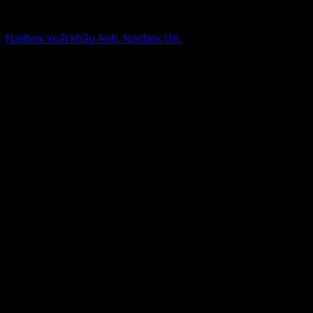
Nailbox from $1 to $5
Nailbox xuất khẩu Anh, Nailbox UK
6
$