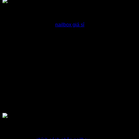
Tư vấn nailbox giá sỉ
Hỗ trợ khách chọn mẫu
nailbox giá sỉ
phù hợp với nhu cầu
Báo giá nailbox sỉ