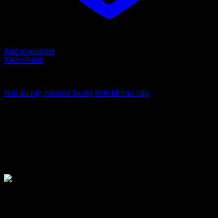
Add to wishlist
Xem nhanh
Nailbox xuất khẩu Uk
Nail âu mỹ, nailbox âu mỹ thiết kế cao cấp
5
$
TẠI SAO NÊN CHỌN MUA NAILBOX
GIÁ SỈ TẠI TỔNG KHO NAILBOX DT
NAIL