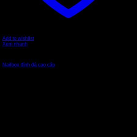
Add to wishlist
Xem nhanh
Nailbox from $6 to $10
Nailbox đính đá cao cấp
7
$