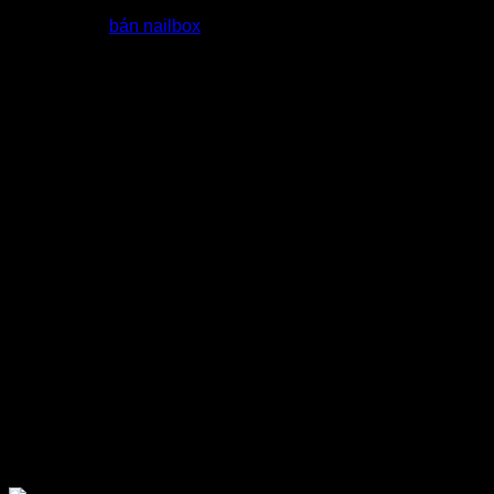
Hỗ trợ đại lý
bán nailbox
bằng các khoá học Marketing miễn
phí
Quy Trình nhập nailbox giá sỉ tại
tổng kho dt nail