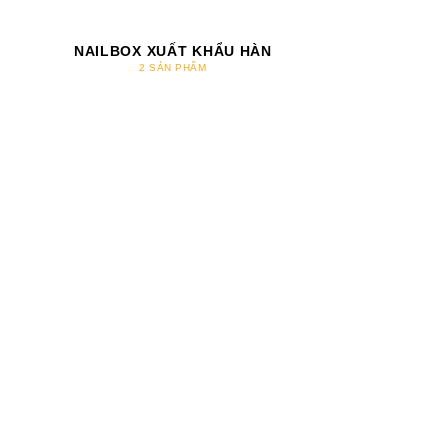
NAILBOX XUẤT KHẨU HÀN
NAILBOX XU
2 SẢN PHẨM
17 SẢN