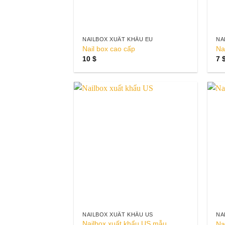
NAILBOX XUẤT KHẨU EU
NA
Nail box cao cấp
Na
10
$
7
Add to
wishlist
NAILBOX XUẤT KHẨU US
NA
Nailbox xuất khẩu US mẫu
Na