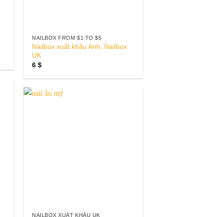
NAILBOX FROM $1 TO $5
Nailbox xuất khẩu Anh, Nailbox
UK
6
$
to
Add to
ist
wishlist
NAILBOX XUẤT KHẨU UK