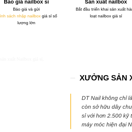
Báo giá nailbox sỉ
Sản xuất nailbox
Báo giá và gửi
Bắt đầu triển khai sản xuất h
ính sách nhập nailbox
giá sỉ số
loạt nailbox giá sỉ
lượng lớn
XƯỞNG SẢN X
DT Nail không chỉ l
còn sở hữu dây ch
sỉ với hơn 2.500 kỹ 
máy móc hiện đại N