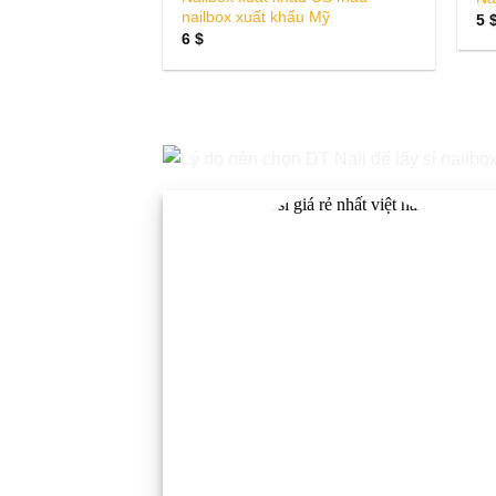
nailbox xuất khẩu Mỹ
5
6
$