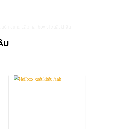
ẨU
to
Add to
ist
wishlist