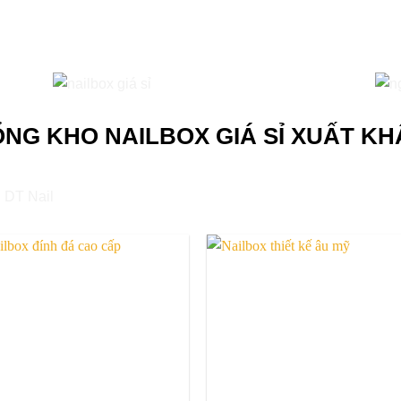
ỔNG KHO NAILBOX GIÁ SỈ XUẤT KH
Add to
Add 
wishlist
wishl