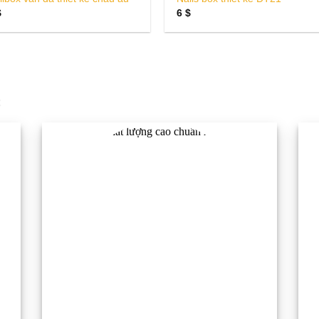
$
6
$