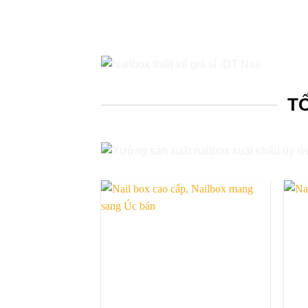
T
Add to
wishlist