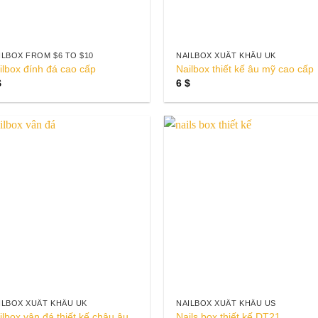
ILBOX FROM $6 TO $10
NAILBOX XUẤT KHẨU UK
ilbox đính đá cao cấp
Nailbox thiết kế âu mỹ cao cấp
$
6
$
Add to
Add 
wishlist
wishl
ILBOX XUẤT KHẨU UK
NAILBOX XUẤT KHẨU US
ilbox vân đá thiết kế châu âu
Nails box thiết kế DT21