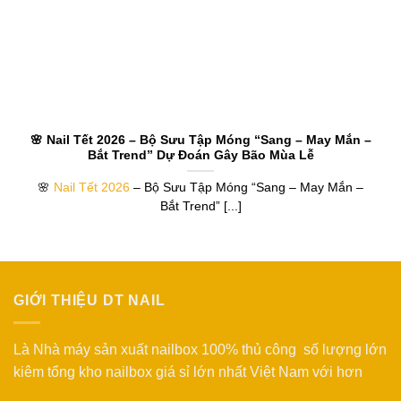
🌸 Nail Tết 2026 – Bộ Sưu Tập Móng “Sang – May Mắn –
Bắt Trend” Dự Đoán Gây Bão Mùa Lễ
🌸
Nail Tết 2026
– Bộ Sưu Tập Móng “Sang – May Mắn –
Bắt Trend” [...]
GIỚI THIỆU DT NAIL
Là Nhà máy sản xuất nailbox 100% thủ công số lượng lớn
kiêm tổng kho nailbox giá sỉ lớn nhất Việt Nam với hơn