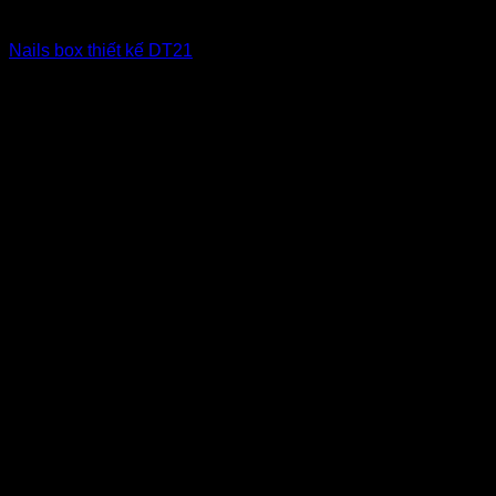
Nailbox xuất khẩu Us
Nails box thiết kế DT21
6
$