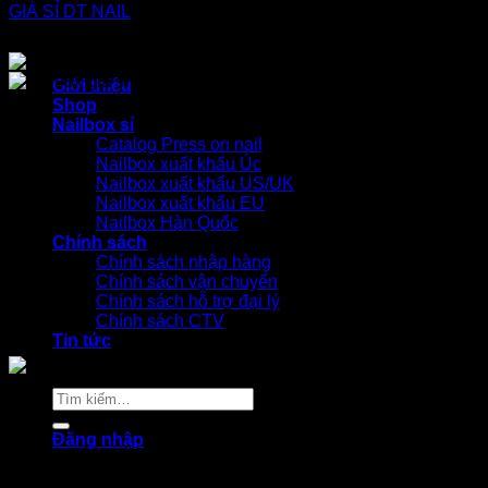
Giới thiệu
Shop
Nailbox sỉ
Catalog Press on nail
Nailbox xuất khẩu Úc
Nailbox xuất khẩu US/UK
Nailbox xuất khẩu EU
Nailbox Hàn Quốc
Chính sách
Chính sách nhập hàng
Chính sách vận chuyển
Chính sách hỗ trợ đại lý
Chính sách CTV
Tin tức
Tìm
kiếm:
Đăng nhập