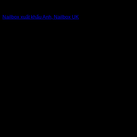
Nailbox from $1 to $5
Nailbox xuất khẩu Anh, Nailbox UK
6
$