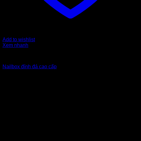
Add to wishlist
Xem nhanh
Nailbox from $6 to $10
Nailbox đính đá cao cấp
7
$