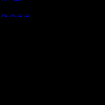
Nailbox xuất khẩu Eu
Nail box cao cấp
10
$