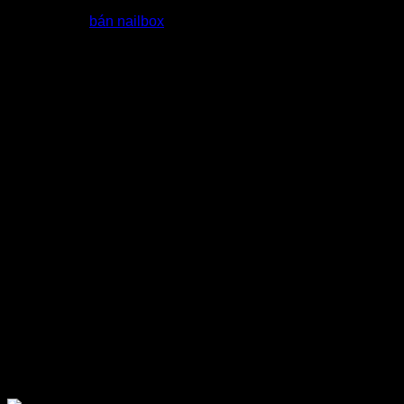
Hỗ trợ đại lý
bán nailbox
bằng các khoá học Marketing miễn
phí
Quy Trình nhập nailbox giá sỉ tại
tổng kho dt nail