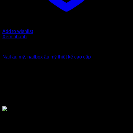
Add to wishlist
Xem nhanh
Nailbox xuất khẩu Uk
Nail âu mỹ, nailbox âu mỹ thiết kế cao cấp
5
$
TẠI SAO NÊN CHỌN MUA NAILBOX
GIÁ SỈ TẠI TỔNG KHO NAILBOX DT
NAIL