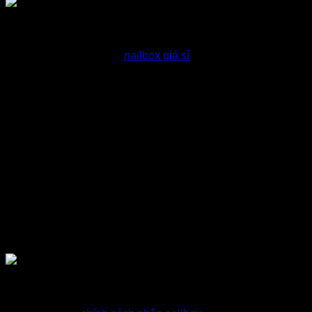
Tư vấn nailbox giá sỉ
Hỗ trợ khách chọn mẫu
nailbox giá sỉ
phù hợp với nhu cầu
Báo giá nailbox sỉ