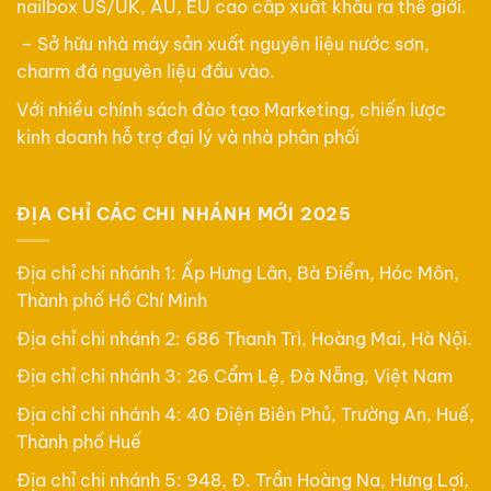
nailbox US/UK, AU, EU cao cấp xuất khẩu ra thế giới.
– Sở hữu nhà máy sản xuất nguyên liệu nước sơn,
charm đá nguyên liệu đầu vào.
Với nhiều chính sách đào tạo Marketing, chiến lược
kinh doanh hỗ trợ đại lý và nhà phân phối
ĐỊA CHỈ CÁC CHI NHÁNH MỚI 2025
Địa chỉ chi nhánh 1: Ấp Hưng Lân, Bà Điểm, Hóc Môn,
Thành phố Hồ Chí Minh
Địa chỉ chi nhánh 2: 686 Thanh Trì, Hoàng Mai, Hà Nội.
Địa chỉ chi nhánh 3: 26 Cẩm Lệ, Đà Nẵng, Việt Nam
Địa chỉ chi nhánh 4: 40 Điện Biên Phủ, Trường An, Huế,
Thành phố Huế
Địa chỉ chi nhánh 5: 948, Đ. Trần Hoàng Na, Hưng Lợi,