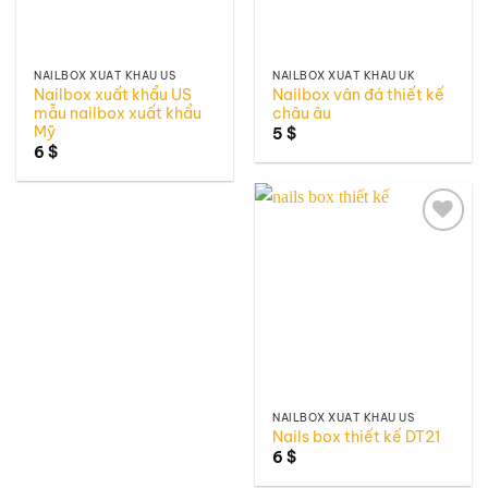
NAILBOX XUẤT KHẨU US
NAILBOX XUẤT KHẨU UK
Nailbox xuất khẩu US
Nailbox vân đá thiết kế
mẫu nailbox xuất khẩu
châu âu
Mỹ
5
$
6
$
Add to
wishlist
NAILBOX XUẤT KHẨU US
Nails box thiết kế DT21
6
$