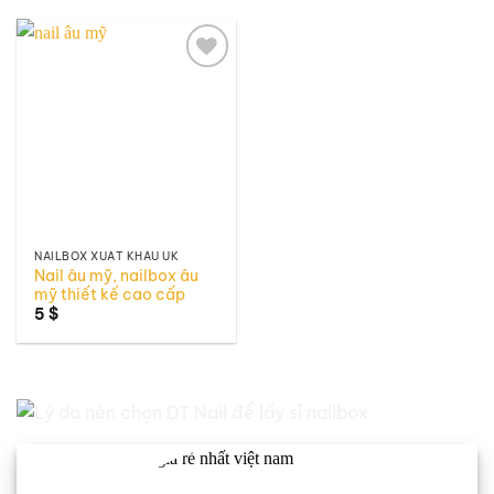
Add to
wishlist
NAILBOX XUẤT KHẨU UK
Nail âu mỹ, nailbox âu
mỹ thiết kế cao cấp
5
$