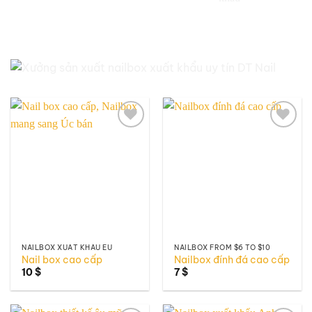
Add to
Add to
wishlist
wishlist
NAILBOX XUẤT KHẨU EU
NAILBOX FROM $6 TO $10
Nail box cao cấp
Nailbox đính đá cao cấp
10
$
7
$