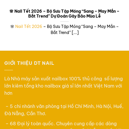
🌸 Nail Tết 2026 – Bộ Sưu Tập Móng “Sang – May Mắn –
Bắt Trend” Dự Đoán Gây Bão Mùa Lễ
🌸
Nail Tết 2026
– Bộ Sưu Tập Móng “Sang – May Mắn –
Bắt Trend” [...]
GIỚI THIỆU DT NAIL
Là Nhà máy sản xuất nailbox 100% thủ công số lượng
lớn kiêm tổng kho nailbox giá sỉ lớn nhất Việt Nam với
hơn
– 5 chi nhánh văn phòng tại Hồ Chí Minh, Hà Nội, Huế,
Đà Nẵng, Cần Thơ.
– 68 Đại lý toàn quốc. Chuyên cung cấp các dòng