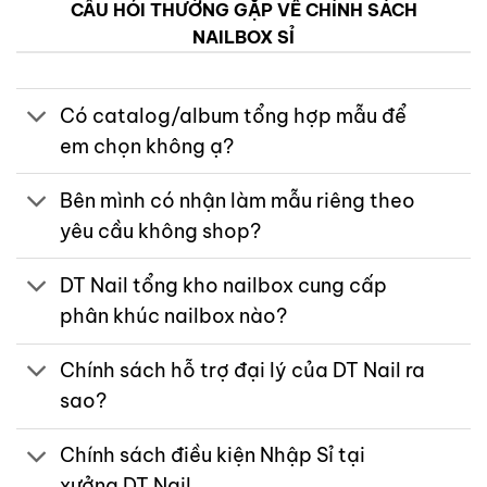
CÂU HỎI THƯỜNG GẶP VỀ CHÍNH SÁCH
NAILBOX SỈ
Có catalog/album tổng hợp mẫu để
em chọn không ạ?
Bên mình có nhận làm mẫu riêng theo
yêu cầu không shop?
DT Nail tổng kho nailbox cung cấp
phân khúc nailbox nào?
Chính sách hỗ trợ đại lý của DT Nail ra
sao?
Chính sách điều kiện Nhập Sỉ tại
xưởng DT Nail