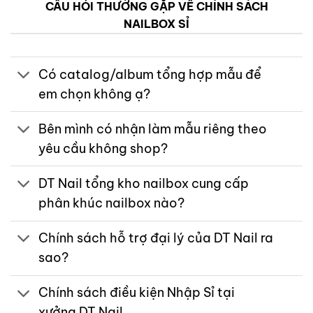
CÂU HỎI THƯỜNG GẶP VỀ CHÍNH SÁCH
NAILBOX SỈ
Có catalog/album tổng hợp mẫu để
em chọn không ạ?
Bên mình có nhận làm mẫu riêng theo
yêu cầu không shop?
DT Nail tổng kho nailbox cung cấp
phân khúc nailbox nào?
Chính sách hỗ trợ đại lý của DT Nail ra
sao?
Chính sách điều kiện Nhập Sỉ tại
xưởng DT Nail