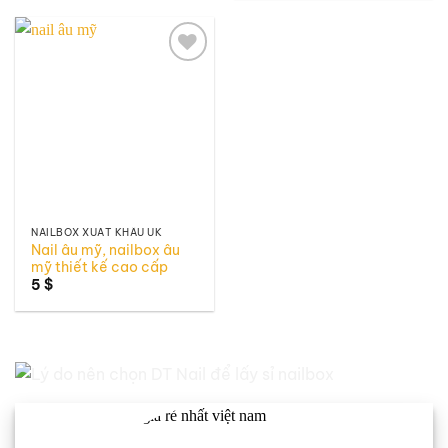
Add to
wishlist
NAILBOX XUẤT KHẨU UK
Nail âu mỹ, nailbox âu
mỹ thiết kế cao cấp
5
$