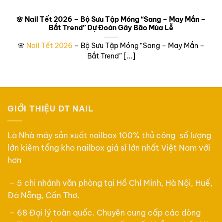
🌸 Nail Tết 2026 – Bộ Sưu Tập Móng “Sang – May Mắn –
Bắt Trend” Dự Đoán Gây Bão Mùa Lễ
🌸
Nail Tết 2026
– Bộ Sưu Tập Móng “Sang – May Mắn –
Bắt Trend” [...]
GIỚI THIỆU DT NAIL
Là Nhà máy sản xuất nailbox 100% thủ công số lượng
lớn kiêm tổng kho nailbox giá sỉ lớn nhất Việt Nam với
hơn
– 5 chi nhánh văn phòng tại Hồ Chí Minh, Hà Nội, Huế,
Đà Nẵng, Cần Thơ.
– 68 Đại lý toàn quốc. Chuyên cung cấp các dòng