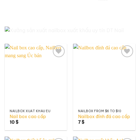
Add to
Add to
wishlist
wishlist
NAILBOX XUẤT KHẨU EU
NAILBOX FROM $6 TO $10
Nail box cao cấp
Nailbox đính đá cao cấp
10
$
7
$