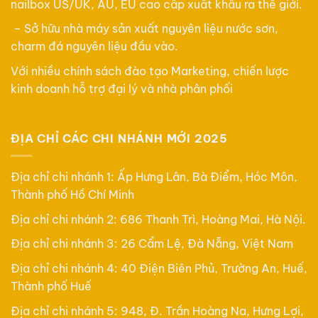
nailbox US/UK, AU, EU cao cấp xuất khẩu ra thế giới.
– Sở hữu nhà máy sản xuất nguyên liệu nước sơn,
charm đá nguyên liệu đầu vào.
Với nhiều chính sách đào tạo Marketing, chiến lược
kinh doanh hỗ trợ đại lý và nhà phân phối
ĐỊA CHỈ CÁC CHI NHÁNH MỚI 2025
Địa chỉ chi nhánh 1: Ấp Hưng Lân, Bà Điểm, Hóc Môn,
Thành phố Hồ Chí Minh
Địa chỉ chi nhánh 2: 686 Thanh Trì, Hoàng Mai, Hà Nội.
Địa chỉ chi nhánh 3: 26 Cẩm Lệ, Đà Nẵng, Việt Nam
Địa chỉ chi nhánh 4: 40 Điện Biên Phủ, Trường An, Huế,
Thành phố Huế
Địa chỉ chi nhánh 5: 948, Đ. Trần Hoàng Na, Hưng Lợi,