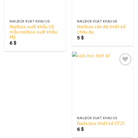
NAILBOX XUẤT KHẨU US
NAILBOX XUẤT KHẨU UK
Nailbox xuất khẩu US
Nailbox vân đá thiết kế
mẫu nailbox xuất khẩu
châu âu
Mỹ
5
$
6
$
Add to
wishlist
NAILBOX XUẤT KHẨU US
Nails box thiết kế DT21
6
$