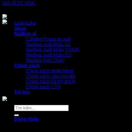
Giới thiệu
Shop
Nailbox sỉ
Catalog Press on nail
Nailbox xuất khẩu Úc
Nailbox xuất khẩu US/UK
Nailbox xuất khẩu EU
Nailbox Hàn Quốc
Chính sách
Chính sách nhập hàng
Chính sách vận chuyển
Chính sách hỗ trợ đại lý
Chính sách CTV
Tin tức
Tìm
kiếm:
Đăng nhập