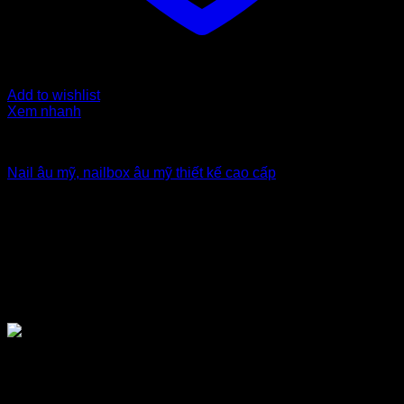
Add to wishlist
Xem nhanh
Nailbox xuất khẩu Uk
Nail âu mỹ, nailbox âu mỹ thiết kế cao cấp
5
$
TẠI SAO NÊN CHỌN MUA NAILBOX
GIÁ SỈ TẠI TỔNG KHO NAILBOX DT
NAIL