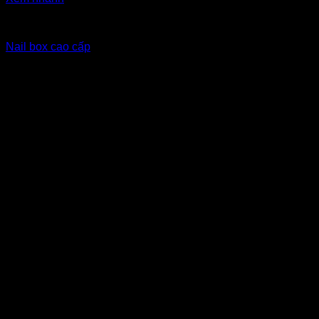
Nailbox xuất khẩu Eu
Nail box cao cấp
10
$