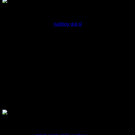
Tư vấn nailbox giá sỉ
Hỗ trợ khách chọn mẫu
nailbox giá sỉ
phù hợp với nhu cầu
Báo giá nailbox sỉ