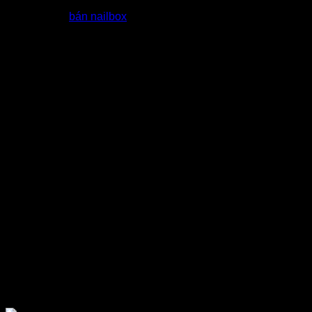
Hỗ trợ đại lý
bán nailbox
bằng các khoá học Marketing miễn
phí
Quy Trình nhập nailbox giá sỉ tại
tổng kho dt nail