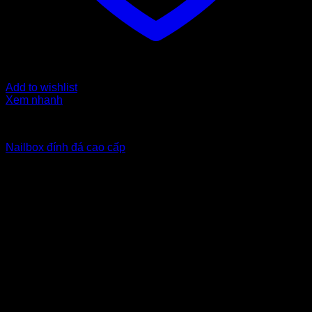
Add to wishlist
Xem nhanh
Nailbox from $6 to $10
Nailbox đính đá cao cấp
7
$