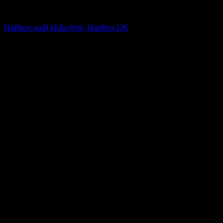
Nailbox from $1 to $5
Nailbox xuất khẩu Anh, Nailbox UK
6
$