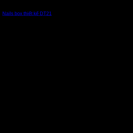
Nailbox xuất khẩu Us
Nails box thiết kế DT21
6
$