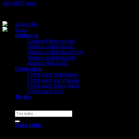
Giới thiệu
Shop
Nailbox sỉ
Catalog Press on nail
Nailbox xuất khẩu Úc
Nailbox xuất khẩu US/UK
Nailbox xuất khẩu EU
Nailbox Hàn Quốc
Chính sách
Chính sách nhập hàng
Chính sách vận chuyển
Chính sách hỗ trợ đại lý
Chính sách CTV
Tin tức
Tìm
kiếm:
Đăng nhập