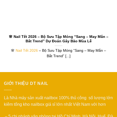
🌸 Nail Tết 2026 – Bộ Sưu Tập Móng “Sang – May Mắn –
Bắt Trend” Dự Đoán Gây Bão Mùa Lễ
🌸
Nail Tết 2026
– Bộ Sưu Tập Móng “Sang – May Mắn –
Bắt Trend” [...]
GIỚI THIỆU DT NAIL
Là Nhà máy sản xuất nailbox 100% thủ công số lượng lớn
kiêm tổng kho nailbox giá sỉ lớn nhất Việt Nam với hơn
– 5 chi nhánh văn phòng tại Hồ Chí Minh, Hà Nội, Huế, Đà