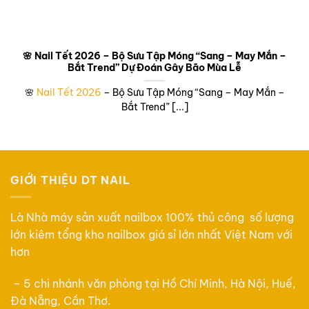
🌸 Nail Tết 2026 – Bộ Sưu Tập Móng “Sang – May Mắn –
Bắt Trend” Dự Đoán Gây Bão Mùa Lễ
🌸
Nail Tết 2026
– Bộ Sưu Tập Móng “Sang – May Mắn –
Bắt Trend” [...]
GIỚI THIỆU DT NAIL
Là Nhà máy sản xuất nailbox 100% thủ công số lượng
lớn kiêm tổng kho nailbox giá sỉ lớn nhất Việt Nam với
hơn
– 5 chi nhánh văn phòng tại Hồ Chí Minh, Hà Nội, Huế,
Đà Nẵng, Cần Thơ.