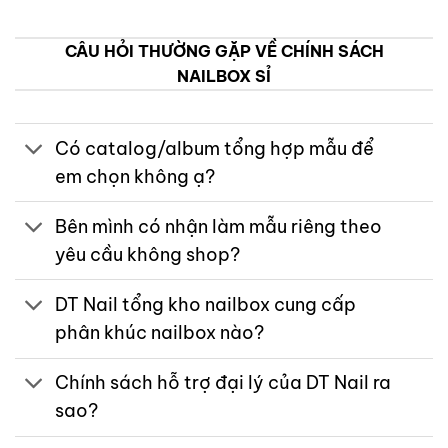
CÂU HỎI THƯỜNG GẶP VỀ CHÍNH SÁCH
NAILBOX SỈ
Có catalog/album tổng hợp mẫu để
em chọn không ạ?
Bên mình có nhận làm mẫu riêng theo
yêu cầu không shop?
DT Nail tổng kho nailbox cung cấp
phân khúc nailbox nào?
Chính sách hỗ trợ đại lý của DT Nail ra
sao?