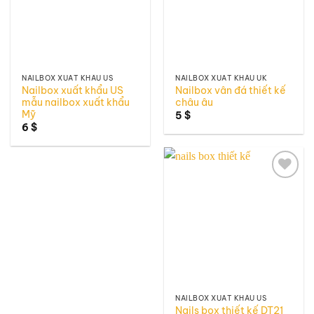
NAILBOX XUẤT KHẨU US
NAILBOX XUẤT KHẨU UK
Nailbox xuất khẩu US
Nailbox vân đá thiết kế
mẫu nailbox xuất khẩu
châu âu
Mỹ
5
$
6
$
Add to
wishlist
NAILBOX XUẤT KHẨU US
Nails box thiết kế DT21