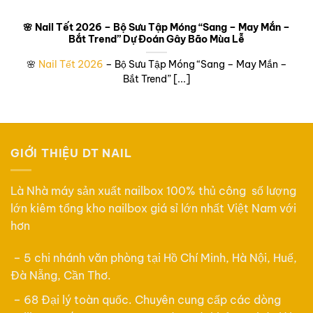
🌸 Nail Tết 2026 – Bộ Sưu Tập Móng “Sang – May Mắn –
Bắt Trend” Dự Đoán Gây Bão Mùa Lễ
🌸
Nail Tết 2026
– Bộ Sưu Tập Móng “Sang – May Mắn –
Bắt Trend” [...]
GIỚI THIỆU DT NAIL
Là Nhà máy sản xuất nailbox 100% thủ công số lượng
lớn kiêm tổng kho nailbox giá sỉ lớn nhất Việt Nam với
hơn
– 5 chi nhánh văn phòng tại Hồ Chí Minh, Hà Nội, Huế,
Đà Nẵng, Cần Thơ.
– 68 Đại lý toàn quốc. Chuyên cung cấp các dòng