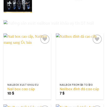
Add to
Add to
wishlist
wishlist
NAILBOX XUẤT KHẨU EU
NAILBOX FROM $6 TO $10
Nail box cao cấp
Nailbox đính đá cao cấp
10
$
7
$