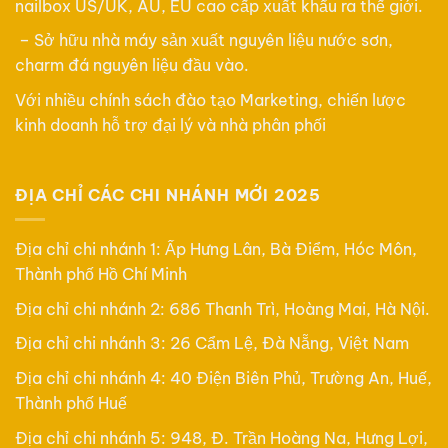
nailbox US/UK, AU, EU cao cấp xuất khẩu ra thế giới.
– Sở hữu nhà máy sản xuất nguyên liệu nước sơn,
charm đá nguyên liệu đầu vào.
Với nhiều chính sách đào tạo Marketing, chiến lược
kinh doanh hỗ trợ đại lý và nhà phân phối
ĐỊA CHỈ CÁC CHI NHÁNH MỚI 2025
Địa chỉ chi nhánh 1: Ấp Hưng Lân, Bà Điểm, Hóc Môn,
Thành phố Hồ Chí Minh
Địa chỉ chi nhánh 2: 686 Thanh Trì, Hoàng Mai, Hà Nội.
Địa chỉ chi nhánh 3: 26 Cẩm Lệ, Đà Nẵng, Việt Nam
Địa chỉ chi nhánh 4: 40 Điện Biên Phủ, Trường An, Huế,
Thành phố Huế
Địa chỉ chi nhánh 5: 948, Đ. Trần Hoàng Na, Hưng Lợi,