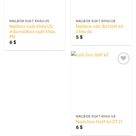
NAILBOX XUẤT KHẨU US
NAILBOX XUẤT KHẨU UK
Nailbox xuất khẩu US
Nailbox vân đá thiết kế
mẫu nailbox xuất khẩu
châu âu
Mỹ
5
$
6
$
Add to
wishlist
NAILBOX XUẤT KHẨU US
Nails box thiết kế DT21
6
$