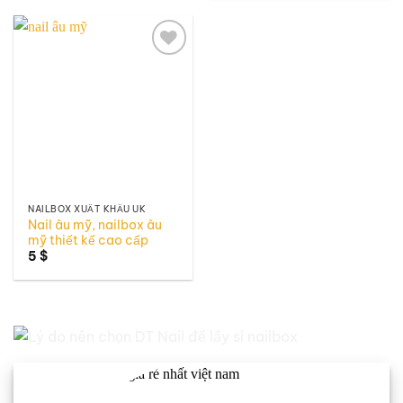
Add to
wishlist
NAILBOX XUẤT KHẨU UK
Nail âu mỹ, nailbox âu
mỹ thiết kế cao cấp
5
$