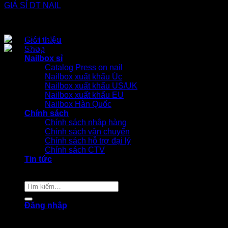
Giới thiệu
Shop
Nailbox sỉ
Catalog Press on nail
Nailbox xuất khẩu Úc
Nailbox xuất khẩu US/UK
Nailbox xuất khẩu EU
Nailbox Hàn Quốc
Chính sách
Chính sách nhập hàng
Chính sách vận chuyển
Chính sách hỗ trợ đại lý
Chính sách CTV
Tin tức
Tìm
kiếm:
Đăng nhập