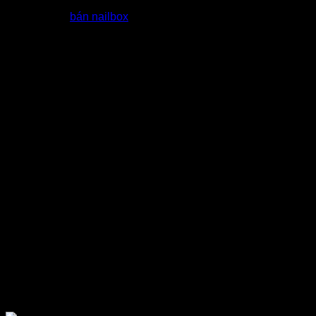
Hỗ trợ đại lý
bán nailbox
bằng các khoá học Marketing miễn
phí
Quy Trình nhập nailbox giá sỉ tại
tổng kho dt nail