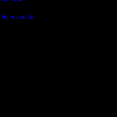
Nailbox xuất khẩu Eu
Nail box cao cấp
10
$