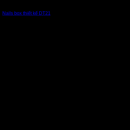
Nailbox xuất khẩu Us
Nails box thiết kế DT21
6
$