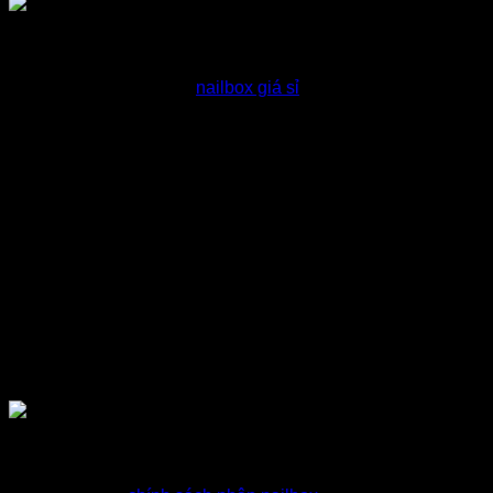
Tư vấn nailbox giá sỉ
Hỗ trợ khách chọn mẫu
nailbox giá sỉ
phù hợp với nhu cầu
Báo giá nailbox sỉ