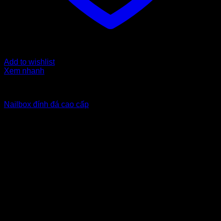
Add to wishlist
Xem nhanh
Nailbox from $6 to $10
Nailbox đính đá cao cấp
7
$