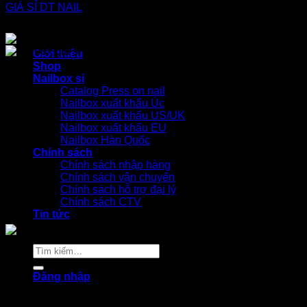
Giới thiệu
Shop
Nailbox sỉ
Catalog Press on nail
Nailbox xuất khẩu Úc
Nailbox xuất khẩu US/UK
Nailbox xuất khẩu EU
Nailbox Hàn Quốc
Chính sách
Chính sách nhập hàng
Chính sách vận chuyển
Chính sách hỗ trợ đại lý
Chính sách CTV
Tin tức
Tìm
kiếm:
Đăng nhập