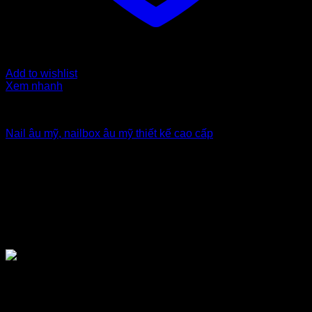
Add to wishlist
Xem nhanh
Nailbox xuất khẩu Uk
Nail âu mỹ, nailbox âu mỹ thiết kế cao cấp
5
$
TẠI SAO NÊN CHỌN MUA NAILBOX
GIÁ SỈ TẠI TỔNG KHO NAILBOX DT
NAIL