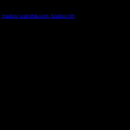
Nailbox from $1 to $5
Nailbox xuất khẩu Anh, Nailbox UK
6
$