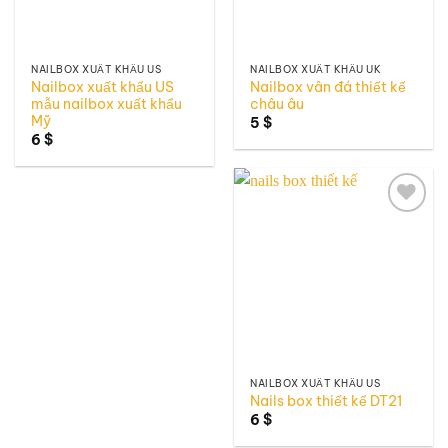
NAILBOX XUẤT KHẨU US
NAILBOX XUẤT KHẨU UK
Nailbox xuất khẩu US
Nailbox vân đá thiết kế
mẫu nailbox xuất khẩu
châu âu
Mỹ
5
$
6
$
Add to
wishlist
NAILBOX XUẤT KHẨU US
Nails box thiết kế DT21
6
$