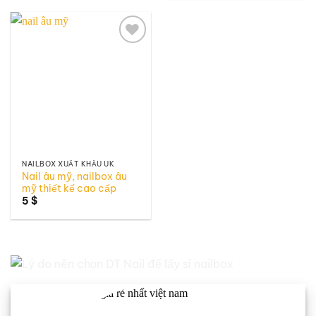
Add to
wishlist
NAILBOX XUẤT KHẨU UK
Nail âu mỹ, nailbox âu
mỹ thiết kế cao cấp
5
$