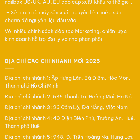
nailbox US/UK, AU, EU cao cấp xuất khẩu ra thế giới.
– Sở hữu nhà máy sản xuất nguyên liệu nước sơn,
charm đá nguyên liệu đầu vào.
Với nhiều chính sách đào tạo Marketing, chiến lược
kinh doanh hỗ trợ đại lý và nhà phân phối
ĐỊA CHỈ CÁC CHI NHÁNH MỚI 2025
Địa chỉ chi nhánh 1: Ấp Hưng Lân, Bà Điểm, Hóc Môn,
Thành phố Hồ Chí Minh
Địa chỉ chi nhánh 2: 686 Thanh Trì, Hoàng Mai, Hà Nội.
Địa chỉ chi nhánh 3: 26 Cẩm Lệ, Đà Nẵng, Việt Nam
Địa chỉ chi nhánh 4: 40 Điện Biên Phủ, Trường An, Huế,
Thành phố Huế
Địa chỉ chi nhánh 5: 948, Đ. Trần Hoàng Na, Hưng Lợi,