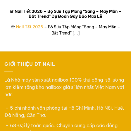
🌸 Nail Tết 2026 – Bộ Sưu Tập Móng “Sang – May Mắn –
Bắt Trend” Dự Đoán Gây Bão Mùa Lễ
🌸
Nail Tết 2026
– Bộ Sưu Tập Móng “Sang – May Mắn –
Bắt Trend” [...]
GIỚI THIỆU DT NAIL
Là Nhà máy sản xuất nailbox 100% thủ công số lượng
lớn kiêm tổng kho nailbox giá sỉ lớn nhất Việt Nam với
hơn
– 5 chi nhánh văn phòng tại Hồ Chí Minh, Hà Nội, Huế,
Đà Nẵng, Cần Thơ.
– 68 Đại lý toàn quốc. Chuyên cung cấp các dòng