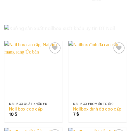
Add to
Add to
wishlist
wishlist
NAILBOX XUẤT KHẨU EU
NAILBOX FROM $6 TO $10
Nail box cao cấp
Nailbox đính đá cao cấp
10
$
7
$