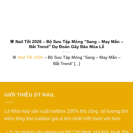
🌸 Nail Tết 2026 – Bộ Sưu Tập Móng “Sang – May Mắn –
Bắt Trend” Dự Đoán Gây Bão Mùa Lễ
🌸
Nail Tết 2026
– Bộ Sưu Tập Móng “Sang – May Mắn –
Bắt Trend” [...]
GIỚI THIỆU DT NAIL
Là Nhà máy sản xuất nailbox 100% thủ công số lượng lớn
kiêm tổng kho nailbox giá sỉ lớn nhất Việt Nam với hơn
– 5 chi nhánh văn phòng tại Hồ Chí Minh, Hà Nội, Huế, Đà