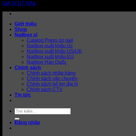
Giới thiệu
Shop
Nailbox sỉ
Catalog Press on nail
Nailbox xuất khẩu Úc
Nailbox xuất khẩu US/UK
Nailbox xuất khẩu EU
Nailbox Hàn Quốc
Chính sách
Chính sách nhập hàng
Chính sách vận chuyển
Chính sách hỗ trợ đại lý
Chính sách CTV
Tin tức
Tìm
kiếm:
Đăng nhập