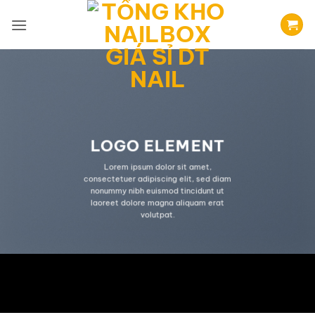
Bỏ
qua
nội
dung
LOGO ELEMENT
Lorem ipsum dolor sit amet,
consectetuer adipiscing elit, sed diam
nonummy nibh euismod tincidunt ut
laoreet dolore magna aliquam erat
volutpat.