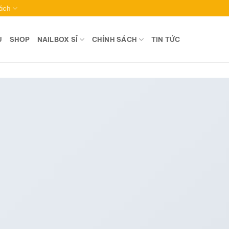
ách
U
SHOP
NAILBOX SỈ
CHÍNH SÁCH
TIN TỨC