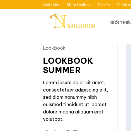
Bỏ
Giới thiệu
Shop Nailbox
Tin tức
Chính s
qua
nội
GIỚI THIỆ
dung
Lookbook
LOOKBOOK
SUMMER
Lorem ipsum dolor sit amet,
consectetuer adipiscing elit,
sed diam nonummy nibh
euismod tincidunt ut laoreet
dolore magna aliquam erat
volutpat.