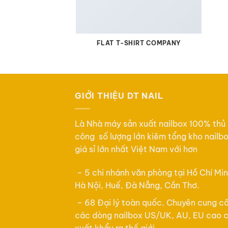
FLAT T-SHIRT COMPANY
GIỚI THIỆU DT NAIL
Là Nhà máy sản xuất nailbox 100% thủ
công số lượng lớn kiêm tổng kho nailb
giá sỉ lớn nhất Việt Nam với hơn
– 5 chi nhánh văn phòng tại Hồ Chí Min
Hà Nội, Huế, Đà Nẵng, Cần Thơ.
– 68 Đại lý toàn quốc. Chuyên cung c
các dòng nailbox US/UK, AU, EU cao 