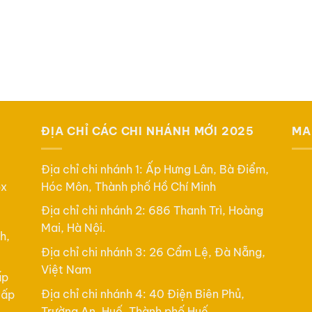
ĐỊA CHỈ CÁC CHI NHÁNH MỚI 2025
MA
Địa chỉ chi nhánh 1: Ấp Hưng Lân, Bà Điểm,
ox
Hóc Môn, Thành phố Hồ Chí Minh
Địa chỉ chi nhánh 2: 686 Thanh Trì, Hoàng
Mai, Hà Nội.
h,
Địa chỉ chi nhánh 3: 26 Cẩm Lệ, Đà Nẵng,
Việt Nam
ấp
Địa chỉ chi nhánh 4: 40 Điện Biên Phủ,
cấp
Trường An, Huế, Thành phố Huế