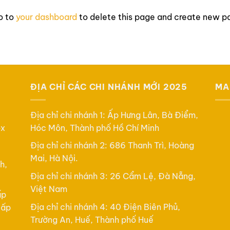
o to
your dashboard
to delete this page and create new pa
ĐỊA CHỈ CÁC CHI NHÁNH MỚI 2025
MA
Địa chỉ chi nhánh 1: Ấp Hưng Lân, Bà Điểm,
ox
Hóc Môn, Thành phố Hồ Chí Minh
Địa chỉ chi nhánh 2: 686 Thanh Trì, Hoàng
Mai, Hà Nội.
h,
Địa chỉ chi nhánh 3: 26 Cẩm Lệ, Đà Nẵng,
Việt Nam
ấp
Địa chỉ chi nhánh 4: 40 Điện Biên Phủ,
cấp
Trường An, Huế, Thành phố Huế