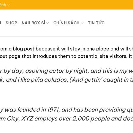
ách
U
SHOP
NAILBOX SỈ
CHÍNH SÁCH
TIN TỨC
from a blog post because it will stay in one place and will 
t page that introduces them to potential site visitors. It 
 by day, aspiring actor by night, and this is my we
and I like piña coladas. (And gettin’ caught in th
as founded in 1971, and has been providing qua
am City, XYZ employs over 2,000 people and does