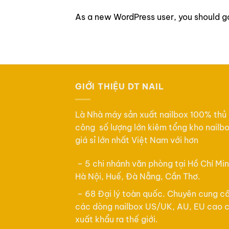
As a new WordPress user, you should g
GIỚI THIỆU DT NAIL
Là Nhà máy sản xuất nailbox 100% thủ
công số lượng lớn kiêm tổng kho nailb
giá sỉ lớn nhất Việt Nam với hơn
– 5 chi nhánh văn phòng tại Hồ Chí Min
Hà Nội, Huế, Đà Nẵng, Cần Thơ.
– 68 Đại lý toàn quốc. Chuyên cung c
các dòng nailbox US/UK, AU, EU cao 
xuất khẩu ra thế giới.