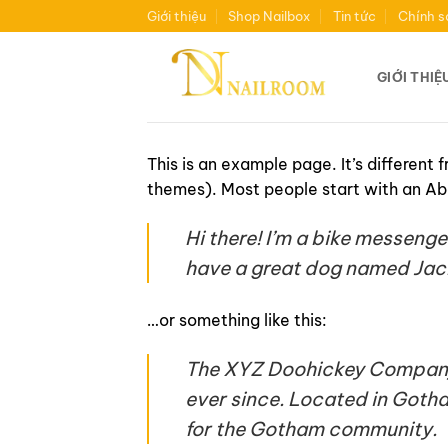
Bỏ
Giới thiệu
Shop Nailbox
Tin tức
Chính s
qua
nội
GIỚI THIỆ
dung
This is an example page. It’s different 
themes). Most people start with an Abou
Hi there! I’m a bike messenger
have a great dog named Jack, 
…or something like this:
The XYZ Doohickey Company w
ever since. Located in Goth
for the Gotham community.