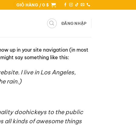
GIỎ HÀNG /
0
$
ĐĂNG NHẬP
show up in your site navigation (in most
might say something like this:
bsite. I live in Los Angeles,
e rain.)
lity doohickeys to the public
 all kinds of awesome things