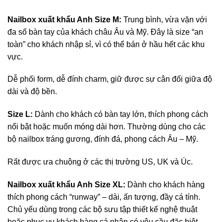
Nailbox xuất khẩu Anh Size M:
Trung bình, vừa vặn với
đa số bàn tay của khách châu Âu và Mỹ. Đây là size “an
toàn” cho khách nhập sỉ, vì có thể bán ở hầu hết các khu
vực.
Dễ phối form, dễ đính charm, giữ được sự cân đối giữa độ
dài và độ bền.
Size L:
Dành cho khách có bàn tay lớn, thích phong cách
nổi bật hoặc muốn móng dài hơn. Thường dùng cho các
bộ nailbox tráng gương, đính đá, phong cách Âu – Mỹ.
Rất được ưa chuộng ở các thị trường US, UK và Úc.
Nailbox xuất khẩu Anh Size XL:
Dành cho khách hàng
thích phong cách “runway” – dài, ấn tượng, đầy cá tính.
Chủ yếu dùng trong các bộ sưu tập thiết kế nghệ thuật
hoặc phục vụ khách hàng cá nhân có yêu cầu đặc biệt.