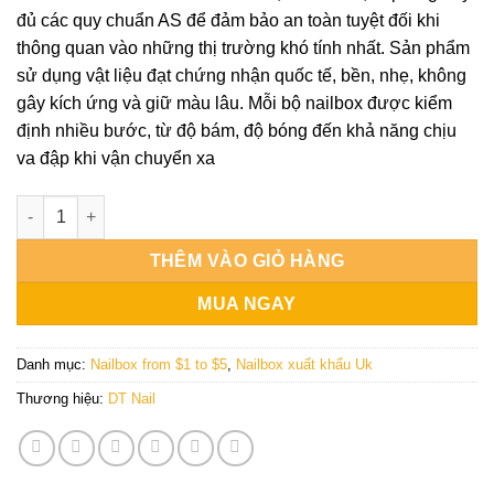
đủ các quy chuẩn AS để đảm bảo an toàn tuyệt đối khi
thông quan vào những thị trường khó tính nhất. Sản phẩm
sử dụng vật liệu đạt chứng nhận quốc tế, bền, nhẹ, không
gây kích ứng và giữ màu lâu. Mỗi bộ nailbox được kiểm
định nhiều bước, từ độ bám, độ bóng đến khả năng chịu
va đập khi vận chuyển xa
Nailbox xuất khẩu Anh, Nailbox UK số lượng
THÊM VÀO GIỎ HÀNG
MUA NGAY
Danh mục:
Nailbox from $1 to $5
,
Nailbox xuất khẩu Uk
Thương hiệu:
DT Nail