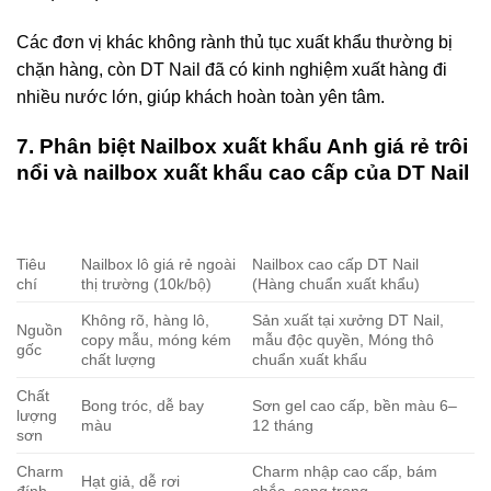
Các đơn vị khác không rành thủ tục xuất khẩu thường bị
chặn hàng, còn DT Nail đã có kinh nghiệm xuất hàng đi
nhiều nước lớn, giúp khách hoàn toàn yên tâm.
7. Phân biệt Nailbox xuất khẩu Anh giá rẻ trôi
nổi và nailbox xuất khẩu cao cấp của DT Nail
Tiêu
Nailbox lô giá rẻ ngoài
Nailbox cao cấp DT Nail
chí
thị trường (10k/bộ)
(Hàng chuẩn xuất khẩu)
Không rõ, hàng lô,
Sản xuất tại xưởng DT Nail,
Nguồn
copy mẫu, móng kém
mẫu độc quyền, Móng thô
gốc
chất lượng
chuẩn xuất khẩu
Chất
Bong tróc, dễ bay
Sơn gel cao cấp, bền màu 6–
lượng
màu
12 tháng
sơn
Charm
Charm nhập cao cấp, bám
Hạt giả, dễ rơi