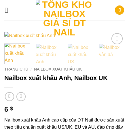
Bỏ
qua
nội
dung
Add to
wishlist
TRANG CHỦ
/
NAILBOX XUẤT KHẨU UK
Nailbox xuất khẩu Anh, Nailbox UK
6
$
Nailbox xuất khẩu Anh cao cấp của DT Nail được sản xuất
theo tiêu chuẩn xuất khẩu US/UK, EU và AU, đáp ứng đầy