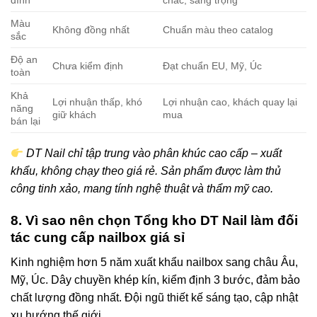
đính
chắc, sang trọng
Màu
Không đồng nhất
Chuẩn màu theo catalog
sắc
Độ an
Chưa kiểm định
Đạt chuẩn EU, Mỹ, Úc
toàn
Khả
Lợi nhuận thấp, khó
Lợi nhuận cao, khách quay lại
năng
giữ khách
mua
bán lại
DT Nail chỉ tập trung vào phân khúc cao cấp – xuất
khẩu, không chạy theo giá rẻ. Sản phẩm được làm thủ
công tinh xảo, mang tính nghệ thuật và thẩm mỹ cao.
8. Vì sao nên chọn Tổng kho DT Nail làm đối
tác cung cấp nailbox giá sỉ
Kinh nghiệm hơn 5 năm xuất khẩu nailbox sang châu Âu,
Mỹ, Úc. Dây chuyền khép kín, kiểm định 3 bước, đảm bảo
chất lượng đồng nhất. Đội ngũ thiết kế sáng tạo, cập nhật
xu hướng thế giới.