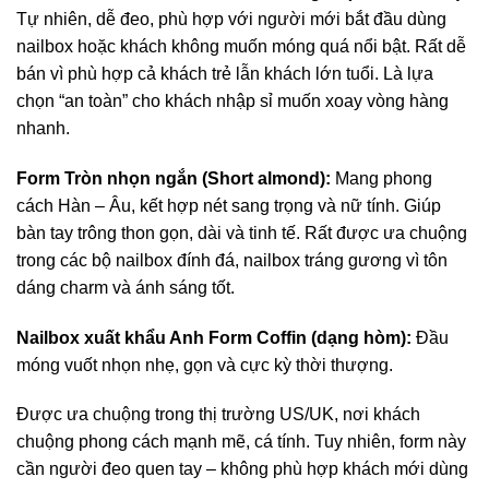
Tự nhiên, dễ đeo, phù hợp với người mới bắt đầu dùng
nailbox hoặc khách không muốn móng quá nổi bật. Rất dễ
bán vì phù hợp cả khách trẻ lẫn khách lớn tuổi. Là lựa
chọn “an toàn” cho khách nhập sỉ muốn xoay vòng hàng
nhanh.
Form Tròn nhọn ngắn (Short almond):
Mang phong
cách Hàn – Âu, kết hợp nét sang trọng và nữ tính. Giúp
bàn tay trông thon gọn, dài và tinh tế. Rất được ưa chuộng
trong các bộ nailbox đính đá, nailbox tráng gương vì tôn
dáng charm và ánh sáng tốt.
Nailbox xuất khẩu Anh Form Coffin (dạng hòm):
Đầu
móng vuốt nhọn nhẹ, gọn và cực kỳ thời thượng.
Được ưa chuộng trong thị trường US/UK, nơi khách
chuộng phong cách mạnh mẽ, cá tính. Tuy nhiên, form này
cần người đeo quen tay – không phù hợp khách mới dùng