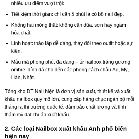
nhiều ưu điểm vượt trội:
Tiết kiệm thời gian: chỉ cần 5 phút là có bộ nail đẹp.
Không hại móng thật: không cần dũa, sơn hay ngâm
hóa chất.
Linh hoạt: tháo lắp dễ dàng, thay đổi theo outfit hoặc sự
kiện.
Mẫu mã phong phú, đa dạng – từ nailbox tráng gương,
ombre, đính đá cho đến các phong cách châu Âu, Mỹ,
Hàn, Nhật.
Tổng kho DT Nail hiện là đơn vị sản xuất, thiết kế và xuất
khẩu nailbox quy mô lớn, cung cấp hàng chục ngàn bộ mỗi
tháng ra thị trường quốc tế, đảm bảo chất lượng và tính
thẩm mỹ đạt chuẩn xuất khẩu.
2. Các loại Nailbox xuất khẩu Anh phổ biến
hiện nay