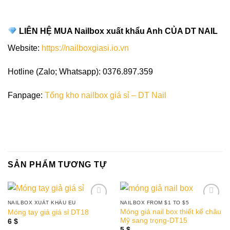
LIÊN HỆ MUA Nailbox xuất khẩu Anh CỦA DT NAIL
Website:
https://nailboxgiasi.io.vn
Hotline (Zalo; Whatsapp): 0376.897.359
Fanpage:
Tổng kho nailbox giá sỉ – DT Nail
SẢN PHẨM TƯƠNG TỰ
NAILBOX XUẤT KHẨU EU
NAILBOX FROM $1 TO $5
Add to
Add to
Móng giả nail box thiết kế châu
Móng tay giả giá sỉ DT18
wishlist
wishlist
Mỹ sang trọng-DT15
6
$
5
$